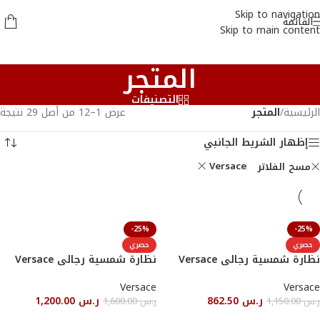
Skip to navigation
القائمة
Skip to main content
المتجر
التصنيفات
الرئيسية
/
المتجر
عرض 1–12 من أصل 29 نتيجة
إظهار الشريط الجانبي
Versace
مسح الفلاتر
-25%
-25%
حصري
حصري
نظارة شمسية رجالى Versace
نظارة شمسية رجالى Versace
Versace
Versace
ر.س
862.50
ر.س
1,200.00
ر.س
1,150.00
ر.س
1,600.00