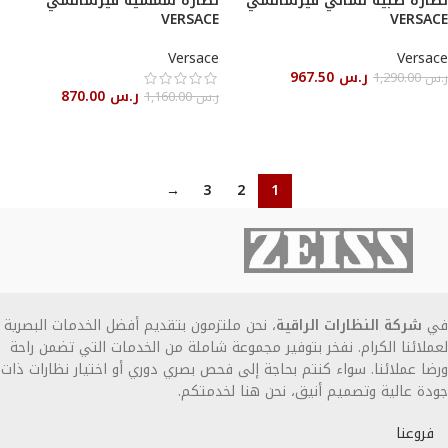
نظارة طبية نسائي فيرساتشي
نظارة شمسية فيرساتشي
VERSACE
VERSACE
Versace
Versace
ر.س
967.50
ر.س
1,290.00
ر.س
870.00
ر.س
1,160.00
قراءة المزيد
قراءة المزيد
→
3
2
1
في
شركة النظارات الراقية
، نحن ملتزمون بتقديم أفضل الخدمات البصرية
لعملائنا الكرام. نفخر بتوفير مجموعة شاملة من الخدمات التي تضمن راحة
ورضا عملائنا. سواء كنتم بحاجة إلى فحص بصري دوري أو اختيار نظارات ذات
جودة عالية وتصميم أنيق، نحن هنا لخدمتكم.
فروعنا