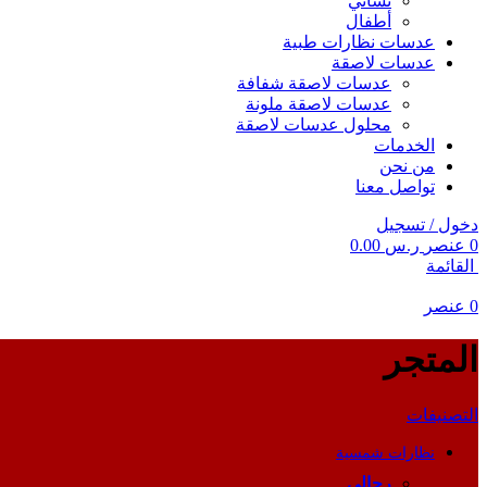
نسائي
أطفال
عدسات نظارات طبية
عدسات لاصقة
عدسات لاصقة شفافة
عدسات لاصقة ملونة
محلول عدسات لاصقة
الخدمات
من نحن
تواصل معنا
دخول / تسجيل
0
عنصر
ر.س
0.00
القائمة
0
عنصر
المتجر
التصنيفات
نظارات شمسية
رجالى