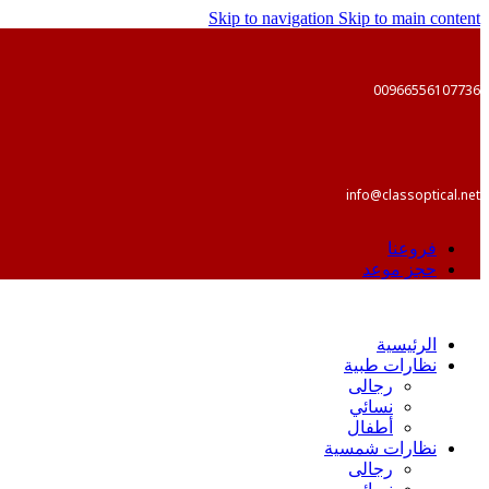
Skip to navigation
Skip to main content
00966556107736
info@classoptical.net
فروعنا
حجز موعد
الرئيسية
نظارات طبية
رجالى
نسائي
أطفال
نظارات شمسية
رجالى