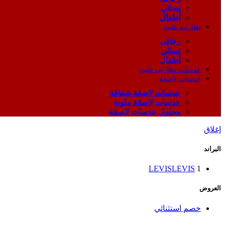
نسائي
أطفال
نظارات طبية
رجالى
نسائي
أطفال
عدسات نظارات طبية
عدسات لاصقة
عدسات لاصقة شفافة
عدسات لاصقة ملونة
محلول عدسات لاصقة
إغلاق
البراند
LEVIS
LEVIS
1
العروض
خصم استثنائي