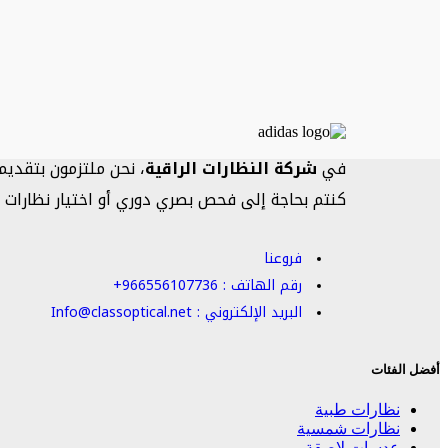
في
شركة النظارات الراقية
، نحن ملتزمون بتقديم
كنتم بحاجة إلى فحص بصري دوري أو اختيار نظارات 
فروعنا
رقم الهاتف : 966556107736+
البريد الإلكتروني : Info@classoptical.net
أفضل الفئات
نظارات طبية
نظارات شمسية
عدسات لاصقة