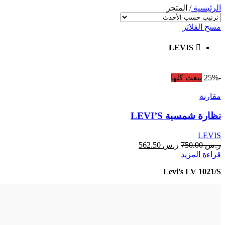
الرئيسية
/
المتجر
مسح الفلاتر
LEVIS
-25%
بيعت كلها
مقارنة
نظارة شمسية LEVI’S
LEVIS
ر.س
750.00
ر.س
562.50
قراءة المزيد
Levi's LV 1021/S