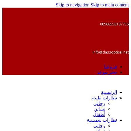
Skip to navigation
Skip to main content
00966556107736
info@classoptical.net
فروعنا
حجز موعد
الرئيسية
نظارات طبية
رجالى
نسائي
أطفال
نظارات شمسية
رجالى