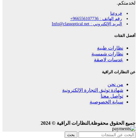
لخدمتكم.
فروعنا
رقم الهاتف : 966556107736+
البريد الإلكتروني : Info@classoptical.net
أفضل الفئات
نظارات طبية
نظارات شمسية
عدسات لاصقة
عن النظارات الراقية
من نحن
شهادة توثيق التجارة الإلكترونية
تواصل معنا
سياية الخصوصية
جميع الحقوق محفوظة,النظارات الراقية © 2024
بحث