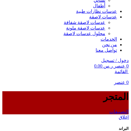
نسائي
أطفال
عدسات نظارات طبية
عدسات لاصقة
عدسات لاصقة شفافة
عدسات لاصقة ملونة
محلول عدسات لاصقة
الخدمات
من نحن
تواصل معنا
دخول / تسجيل
0
عنصر
ر.س
0.00
القائمة
0
عنصر
المتجر
التصنيفات
إغلاق
البراند