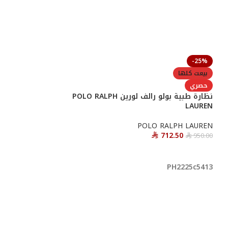
-25%
بيعت كلها
حصري
نظارة طبية بولو رالف لورين POLO RALPH
LAUREN
POLO RALPH LAUREN
712.50
950.00
⃁
⃁
قراءة المزيد
PH2225c5413
-25%
حصري
نظارة طبية porsche