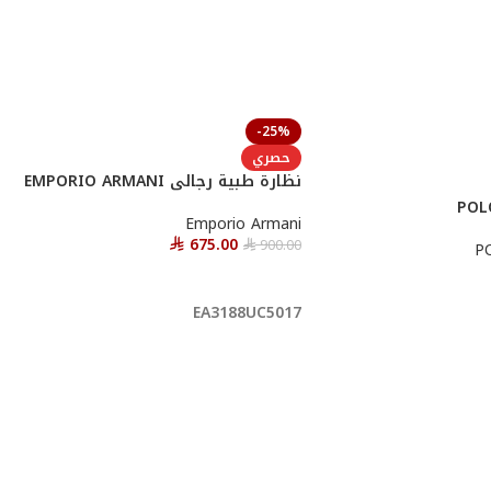
-25%
حصري
نظارة طبية رجالى EMPORIO ARMANI
Emporio Armani
675.00
900.00
P
⃁
⃁
أحصل عليها
EA3188UC5017