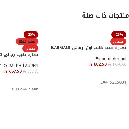
منتجات ذات صلة
-25%
-25%
حصري
بيعت كلها
نظارة طبية كليب اون ارمانى E.ARMANI
حصري
نظارة طبية رجالى POLO
Emporio Armani
802.50
1,070.00
OLO RALPH LAUREN
⃁
⃁
667.50
890.00
⃁
أحصل عليها
⃁
قراءة المزيد
EA4152C5801
PH1224C9466