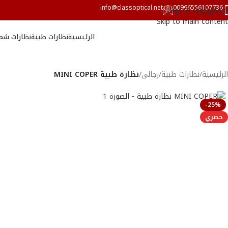
info@classoptical.net
00966556107736
Skip to navigation
Skip to main content
الرئيسية
نظارات طبية
نظارات شم
الرئيسية
/
نظارات طبية
/
رجالى
/
نظارة طبية MINI COPER
-25%
حصري