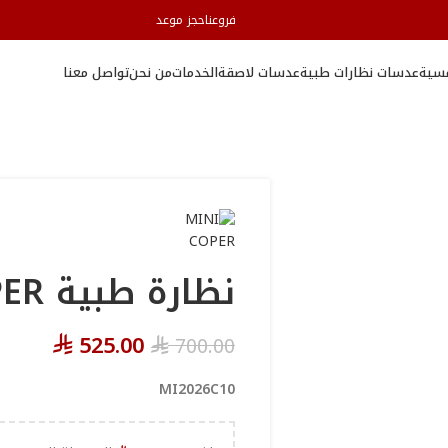
فروعنا
حجز موعد
سية
عدسات نظارات طبية
عدسات لاصقة
الخدمات
من نحن
تواصل معنا
نظارة طبية MINI COPER
525.00
700.00
⃁
⃁
MI2026C10