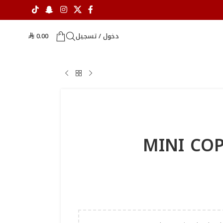
دخول / تسجيل
0.00
⃁