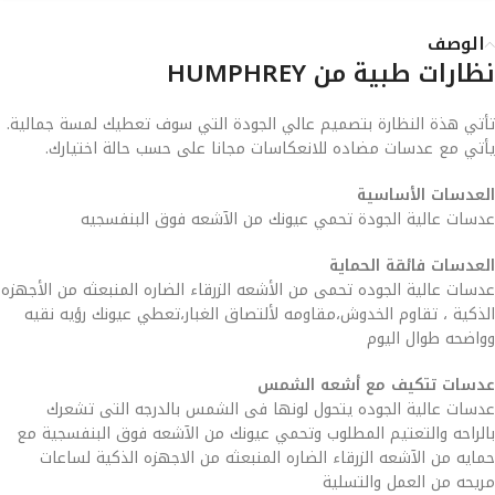
الوصف
نظارات طبية من HUMPHREY
تأتي هذة النظارة بتصميم عالي الجودة التي سوف تعطيك لمسة جمالية.
يأتي مع عدسات مضاده للانعكاسات مجانا على حسب حالة اختيارك.
العدسات الأساسية
عدسات عالية الجودة تحمي عيونك من الآشعه فوق البنفسجيه
العدسات فائقة الحماية
عدسات عالية الجوده تحمى من الأشعه الزرقاء الضاره المنبعثه من الأجهزه
الذكية ، تقاوم الخدوش،مقاومه لألتصاق الغبار،تعطي عيونك رؤيه نقيه
وواضحه طوال اليوم
عدسات تتكيف مع أشعه الشمس
عدسات عالية الجوده يتحول لونها فى الشمس بالدرجه التى تشعرك
بالراحه والتعتيم المطلوب وتحمي عيونك من الآشعه فوق البنفسجية مع
حمايه من الآشعه الزرقاء الضاره المنبعثه من الاجهزه الذكية لساعات
مريحه من العمل والتسلية