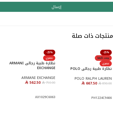
إرسال
منتجات ذات صلة
-25%
-25%
بيعت كلها
حصري
نظارة طبية رجالى ARMANI
حصري
EXCHANGE
نظارة طبية رجالى POLO
ARMANI EXCHANGE
POLO RALPH LAUREN
562.50
750.00
667.50
890.00
⃁
⃁
⃁
⃁
أحصل عليها
قراءة المزيد
AX1029C6063
PH1224C9466