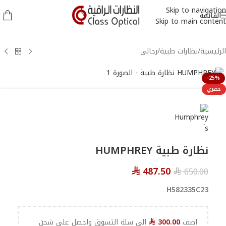
Skip to navigation
القائمة
Skip to main content
الرئيسية
/
نظارات طبية
/
رجالى
-25%
حصري
نظارة طبية HUMPHREY
487.50
650.00
⃁
⃁
H582335C23
اضف
300.00
الي سلة التسوق واحصل علي شحن
⃁