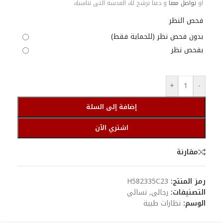
او
تواصل معنا
و دعنا نرشح لك العدسه التى تناسبك
فحص النظر
بدون فحص نظر (للحماية فقط)
بفحص نظر
+
-
إضافة إلى السلة
اشتري الآن
مقارنة
رمز المنتج:
H582335C23
التصنيفات:
رجالى
,
نسائي
الوسم:
نظارات طبية