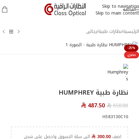
Skip to navigation
القائمة
Skip to main content
الرئيسية
/
نظارات طبية
/
رجالى
-25%
حصري
نظارة طبية HUMPHREY
487.50
650.00
⃁
⃁
H583130C10
اضف
300.00
الي سلة التسوق واحصل علي شحن
⃁