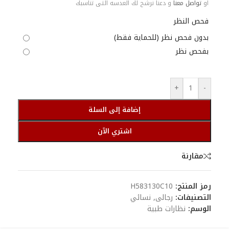
او
تواصل معنا
و دعنا نرشح لك العدسه التى تناسبك
فحص النظر
بدون فحص نظر (للحماية فقط)
بفحص نظر
+
-
إضافة إلى السلة
اشتري الآن
مقارنة
رمز المنتج:
H583130C10
التصنيفات:
رجالى
,
نسائي
الوسم:
نظارات طبية