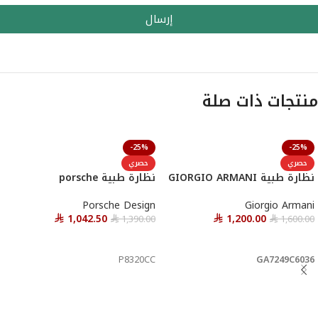
إرسال
منتجات ذات صلة
-25%
-25%
حصري
حصري
نظارة طبية GIORGIO ARMANI
نظارة طبية porsche
Porsche Design
Giorgio Armani
1,042.50
1,200.00
1,390.00
1,600.00
⃁
⃁
⃁
⃁
أحصل عليها
أحصل عليها
P8320CC
GA7249C6036