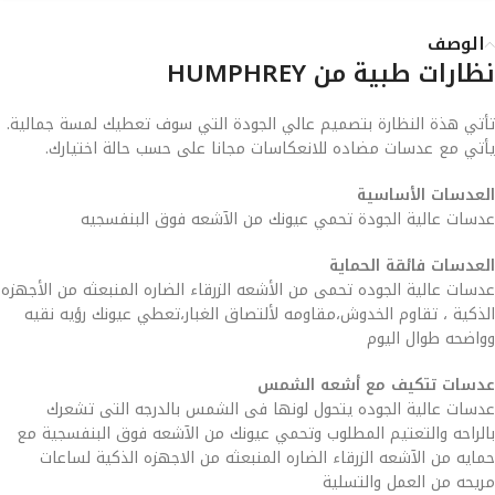
الوصف
نظارات طبية من HUMPHREY
تأتي هذة النظارة بتصميم عالي الجودة التي سوف تعطيك لمسة جمالية.
يأتي مع عدسات مضاده للانعكاسات مجانا على حسب حالة اختيارك.
العدسات الأساسية
عدسات عالية الجودة تحمي عيونك من الآشعه فوق البنفسجيه
العدسات فائقة الحماية
عدسات عالية الجوده تحمى من الأشعه الزرقاء الضاره المنبعثه من الأجهزه
الذكية ، تقاوم الخدوش،مقاومه لألتصاق الغبار،تعطي عيونك رؤيه نقيه
وواضحه طوال اليوم
عدسات تتكيف مع أشعه الشمس
عدسات عالية الجوده يتحول لونها فى الشمس بالدرجه التى تشعرك
بالراحه والتعتيم المطلوب وتحمي عيونك من الآشعه فوق البنفسجية مع
حمايه من الآشعه الزرقاء الضاره المنبعثه من الاجهزه الذكية لساعات
مريحه من العمل والتسلية