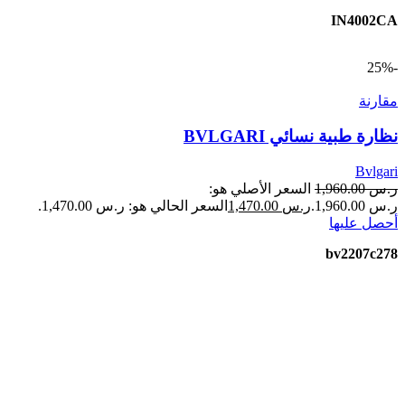
IN4002CA
-25%
مقارنة
نظارة طبية نسائي BVLGARI
Bvlgari
ر.س
1,960.00
السعر الأصلي هو:
ر.س 1,960.00.
ر.س
1,470.00
السعر الحالي هو: ر.س 1,470.00.
أحصل عليها
bv2207c278