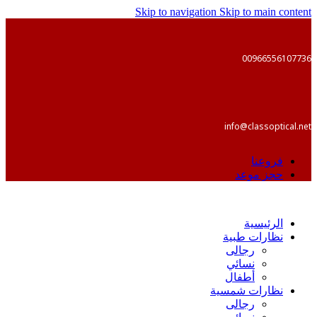
Skip to navigation
Skip to main content
00966556107736
info@classoptical.net
فروعنا
حجز موعد
الرئيسية
نظارات طبية
رجالى
نسائي
أطفال
نظارات شمسية
رجالى