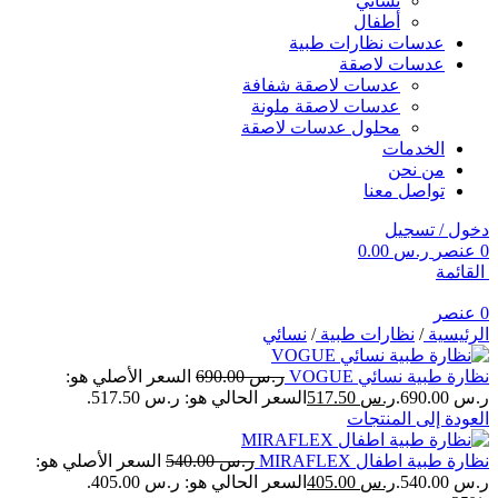
نسائي
أطفال
عدسات نظارات طبية
عدسات لاصقة
عدسات لاصقة شفافة
عدسات لاصقة ملونة
محلول عدسات لاصقة
الخدمات
من نحن
تواصل معنا
دخول / تسجيل
0
عنصر
ر.س
0.00
القائمة
0
عنصر
الرئيسية
/
نظارات طبية
/
نسائي
نظارة طبية نسائي VOGUE
ر.س
690.00
السعر الأصلي هو:
ر.س 690.00.
ر.س
517.50
السعر الحالي هو: ر.س 517.50.
العودة إلى المنتجات
نظارة طبية اطفال MIRAFLEX
ر.س
540.00
السعر الأصلي هو:
ر.س 540.00.
ر.س
405.00
السعر الحالي هو: ر.س 405.00.