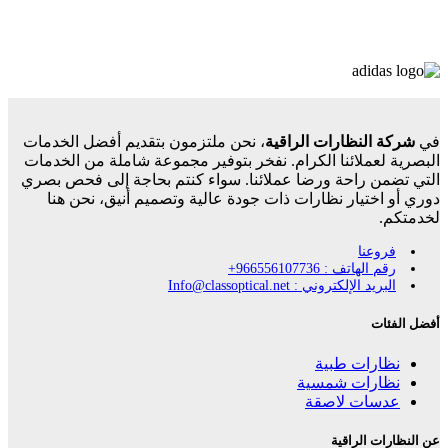
في
شركة النظارات الراقية
، نحن ملتزمون بتقديم أفضل الخدمات
البصرية لعملائنا الكرام. نفخر بتوفير مجموعة شاملة من الخدمات
التي تضمن راحة ورضا عملائنا. سواء كنتم بحاجة إلى فحص بصري
دوري أو اختيار نظارات ذات جودة عالية وتصميم أنيق، نحن هنا
لخدمتكم.
فروعنا
رقم الهاتف : 966556107736+
البريد الإلكتروني : Info@classoptical.net
أفضل الفئات
نظارات طبية
نظارات شمسية
عدسات لاصقة
عن النظارات الراقية