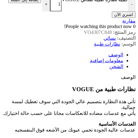
+
-
اشتري الآن
مقارنة
People watching this product now!
0
رمز المنتج:
VO4307C848
التصنيف:
نسائي
الوسم:
نظارات طبية
الوصف
معلومات إضافية
الشحن
الوصف
نظارات طبية من VOGUE
تأتي هذة النظارة بتصميم عالي الجودة التي سوف تعطيك لمسة
جمالية.
يأتي مع عدسات مضاده للانعكاسات مجانا على حسب حالة اختيارك.
العدسات الأساسية
عدسات عالية الجودة تحمي عيونك من الآشعه فوق البنفسجيه