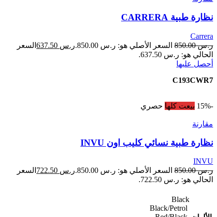
نظارة طبية CARRERA
Carrera
ر.س
850.00
السعر الأصلي هو: ر.س 850.00.
ر.س
637.50
السعر
الحالي هو: ر.س 637.50.
أحصل عليها
C193CWR7
-15%
بيعت كلها
حصري
مقارنة
نظارة طبية نسائي كليب اون INVU
INVU
ر.س
850.00
السعر الأصلي هو: ر.س 850.00.
ر.س
722.50
السعر
الحالي هو: ر.س 722.50.
Black
Black/Petrol
Red/Black