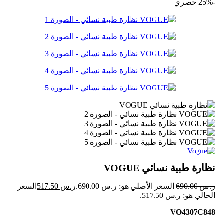
-25%
حصري
نظارة طبية نسائي VOGUE
ر.س
690.00
السعر الأصلي هو: ر.س 690.00.
ر.س
517.50
السعر
الحالي هو: ر.س 517.50.
VO4307C848