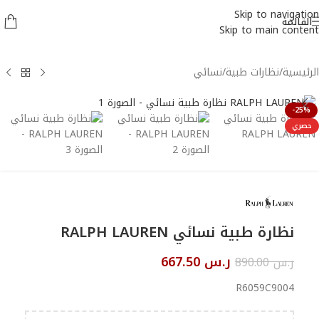
Skip to navigation
القائمة
Skip to main content
الرئيسية
/
نظارات طبية
/
نسائي
-25%
حصري
نظارة طبية نسائي RALPH LAUREN
ر.س
667.50
ر.س
890.00
R6059C9004