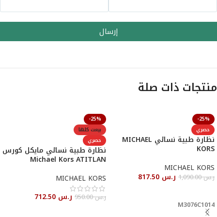
إرسال
منتجات ذات صلة
-25%
-25%
حصري
بيعت كلها
نظارة طبية نسائي MICHAEL
حصري
KORS
نظارة طبية نسائي مايكل كورس
Michael Kors ATITLAN
MICHAEL KORS
ر.س
817.50
ر.س
1,090.00
MICHAEL KORS
أحصل عليها
ر.س
712.50
ر.س
950.00
M3076C1014
قراءة المزيد