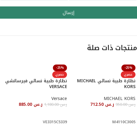
إرسال
منتجات ذات صلة
-25%
-25%
حصري
حصري
نظارة طبية نسائي MICHAEL
نظارة طبية نسائي فيرساتشي
VERSACE
KORS
Versace
MICHAEL KORS
ر.س
712.50
ر.س
885.00
ر.س
950.00
ر.س
1,180.00
أحصل عليها
أحصل عليها
VE3315C5339
M4110C3005