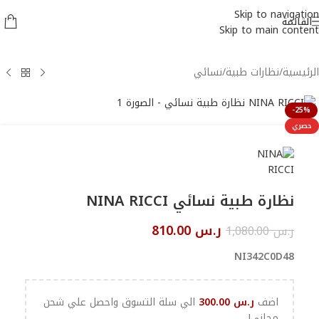
Skip to navigation
القائمة
Skip to main content
الرئيسية
/
نظارات طبية
/
نسائي
-25%
حصري
نظارة طبية نسائي NINA RICCI
ر.س
810.00
ر.س
1,080.00
NI342C0D48
اضف
ر.س
300.00
الي سلة التسوق واحصل علي شحن
مجانى!