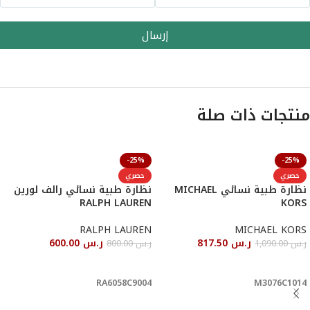
إرسال
منتجات ذات صلة
-25%
-25%
حصري
حصري
نظارة طبية نسائي MICHAEL
نظارة طبية نسائي رالف لورين
RALPH LAUREN
KORS
RALPH LAUREN
MICHAEL KORS
ر.س
817.50
ر.س
600.00
ر.س
1,090.00
ر.س
800.00
أحصل عليها
أحصل عليها
RA6058C9004
M3076C1014