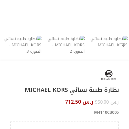
نظارة طبية نسائي MICHAEL KORS
ر.س
712.50
ر.س
950.00
M4110C3005