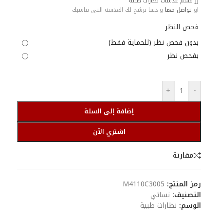
زر قسم عدسات نظارات طبية
او
تواصل معنا
و دعنا نرشح لك العدسه التى تناسبك
فحص النظر
بدون فحص نظر (للحماية فقط)
بفحص نظر
+
-
إضافة إلى السلة
اشتري الآن
مقارنة
رمز المنتج:
M4110C3005
التصنيف:
نسائي
الوسم:
نظارات طبية