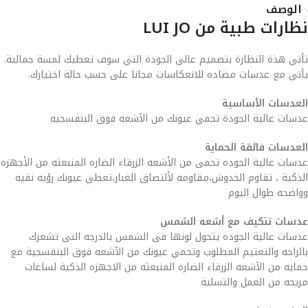
الوصف
نظارات طبية من LUI JO
تأتي هذة النظارة بتصميم عالي الجودة التي سوف تعطيك لمسة جمالية.
يأتي مع عدسات مضاده للانعكاسات مجانا على حسب حالة اختيارك.
العدسات الأساسية
عدسات عالية الجودة تحمي عيونك من الآشعه فوق البنفسجيه
العدسات فائقة الحماية
عدسات عالية الجوده تحمى من الأشعه الزرقاء الضاره المنبعثه من الأجهزه
الذكية ، تقاوم الخدوش،مقاومه لألتصاق الغبار،تعطي عيونك رؤيه نقيه
وواضحه طوال اليوم
عدسات تتكيف مع أشعه الشمس
عدسات عالية الجوده يتحول لونها فى الشمس بالدرجه التى تشعرك
بالراحه والتعتيم المطلوب وتحمي عيونك من الآشعه فوق البنفسجية مع
حمايه من الآشعه الزرقاء الضاره المنبعثه من الاجهزه الذكية لساعات
مريحه من العمل والتسلية