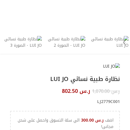
نظارة طبية نسائي LUI JO
ر.س
802.50
ر.س
1,070.00
LJ2779C001
اضف
ر.س
300.00
الي سلة التسوق واحصل علي شحن
مجانى!