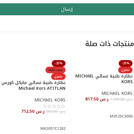
إرسال
منتجات ذات صلة
-25%
-25%
حصري
بيعت كلها
نظارة طبية نسائي MICHAEL
حصري
KORS
نظارة طبية نسائي مايكل كورس
Michael Kors ATITLAN
MICHAEL KORS
ر.س
817.50
ر.س
1,090.00
MICHAEL KORS
أحصل عليها
ر.س
712.50
ر.س
950.00
M4125C3006
قراءة المزيد
MK3057C1202