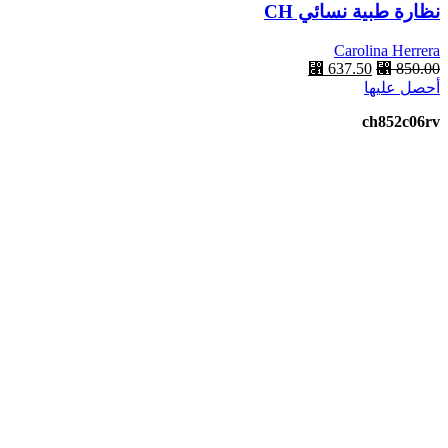
نظارة طبية نسائي CH
Carolina Herrera
850.00
⃁
السعر
637.50
⃁
السعر
أحصل عليها
الأصلي
الحالي
هو:
هو:
ch852c06rv
⃁ 637.50.
⃁ 850.00.