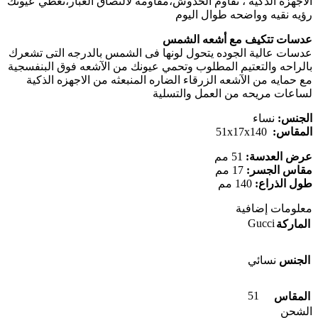
الأجهزه الذكية ، تقاوم الخدوش،مقاومه لألتصاق الغبار،تعطي عيونك
رؤيه نقيه وواضحه طوال اليوم
عدسات تتكيف مع أشعه الشمس
عدسات عالية الجوده يتحول لونها فى الشمس بالدرجه التى تشعرك
بالراحه والتعتيم المطلوب وتحمي عيونك من الآشعه فوق البنفسجية
مع حمايه من الآشعه الزرقاء الضاره المنبعثه من الاجهزه الذكية
لساعات مريحه من العمل والتسلية
الجنس:
نساء
المقاس:
51x17x140
عرض العدسة:
51 مم
مقاس الجسر:
17 مم
طول الذراع:
140 مم
معلومات إضافية
Gucci
الماركة
الجنس
نسائي
51
المقاس
الشحن