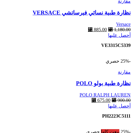
مقارنة
نظارة طبية نسائي فيرساتشي VERSACE
Versace
1,180.00
⃁
السعر
885.00
⃁
السعر
أحصل عليها
الأصلي
الحالي
هو:
هو:
VE3315C5339
⃁ 885.00.
⃁ 1,180.00.
-25%
حصري
مقارنة
نظارة طبية بولو POLO
POLO RALPH LAUREN
900.00
⃁
السعر
675.00
⃁
السعر
أحصل عليها
الأصلي
الحالي
هو:
هو:
PH2223C5111
⃁ 675.00.
⃁ 900.00.
-25%
بيعت كلها
حصري