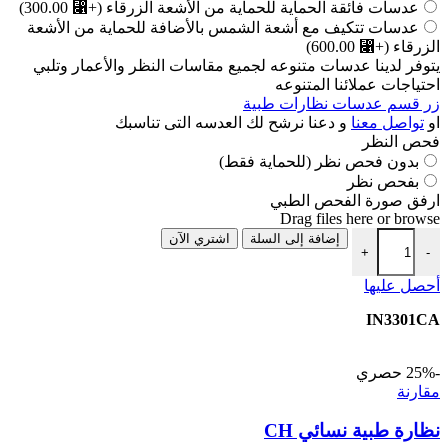
عدسات فائقة الحماية للحماية من الأشعة الزرقاء
(+⃁ 300.00)
عدسات تتكيف مع أشعة الشمس بالأضافة للحماية من الأشعة
الزرقاء
(+⃁ 600.00)
يتوفر لدينا عدسات متنوعه لجميع مقاسات النظر والأعمار وتلبي
احتياجات عملائنا المتنوعه
زر قسم عدسات نظارات طبية
او
تواصل معنا
و دعنا نرشح لك العدسه التى تناسبك
فحص النظر
بدون فحص نظر (للحماية فقط)
بفحص نظر
ارفق صورة الفحص الطبي
Drag files here or
browse
كمية نظارة طبية كليب اون INVU
إضافة إلى السلة
اشتري الآن
+
-
هناك
أحصل عليها
العديد
IN3301CA
من
الأشكال
المختلفة
-25%
حصري
لهذا
مقارنة
المنتج.
يمكن
نظارة طبية نسائي CH
اختيار