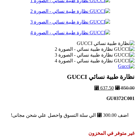
⃁ 787.50.
⃁ 1,050.00.
نظارة طبية نسائي GUCCI
850.00
⃁
السعر
637.50
⃁
السعر
الأصلي
الحالي
GU0372C001
هو:
هو:
⃁ 637.50.
⃁ 850.00.
اضف
300.00
⃁
الي سلة التسوق واحصل علي شحن مجانى!
غير متوفر في المخزون