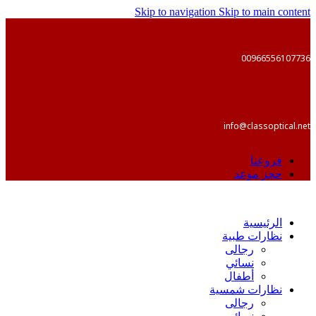
Skip to navigation
Skip to main content
00966556107736
info@classoptical.net
فروعنا
حجز موعد
الرئيسية
نظارات طبية
رجالى
نسائي
أطفال
نظارات شمسية
رجالى