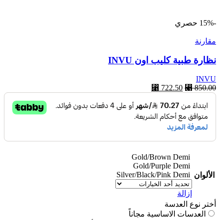
-15%
حصري
مقارنة
نظارة طبية كليب اون INVU
INVU
850.00
⃁
السعر
722.50
⃁
السعر
الأصلي
الحالي
هو:
هو:
⃁ 722.50.
⃁ 850.00.
Gold/Brown Demi
Gold/Purple Demi
Silver/Black/Pink Demi
الألوان
إزالة
أختر نوع العدسة
العدسات الاساسية مجاناً