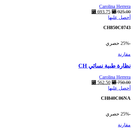
الخيارات
Carolina Herrera
على
925.00
⃁
السعر
693.75
⃁
السعر
صفحة
أحصل عليها
الأصلي
الحالي
المنتج
هو:
هو:
CH850C0743
⃁ 693.75.
⃁ 925.00.
-25%
حصري
مقارنة
نظارة طبية نسائي CH
Carolina Herrera
750.00
⃁
السعر
562.50
⃁
السعر
أحصل عليها
الأصلي
الحالي
هو:
هو:
CH840C06NA
⃁ 562.50.
⃁ 750.00.
-25%
حصري
مقارنة