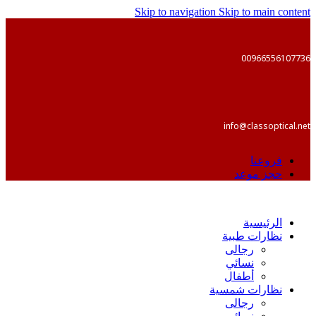
Skip to navigation
Skip to main content
00966556107736
info@classoptical.net
فروعنا
حجز موعد
الرئيسية
نظارات طبية
رجالى
نسائي
أطفال
نظارات شمسية
رجالى