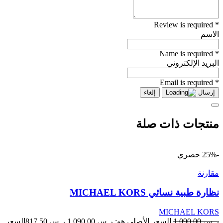
* Review is required
الاسم
* Name is required
البريد الإلكتروني
* Email is required
إرسال
إلغاء
منتجات ذات صلة
-25%
حصري
مقارنة
نظارة طبية نسائي MICHAEL KORS
MICHAEL KORS
ر.س
1,090.00
السعر الأصلي هو: ر.س 1,090.00.
ر.س
817.50
السعر