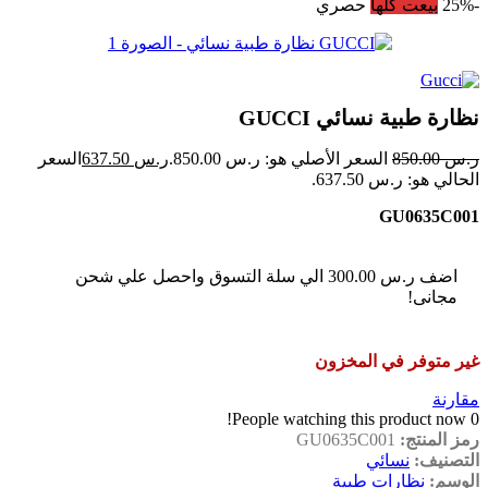
-25%
بيعت كلها
حصري
نظارة طبية نسائي GUCCI
ر.س
850.00
السعر الأصلي هو: ر.س 850.00.
ر.س
637.50
السعر
الحالي هو: ر.س 637.50.
GU0635C001
اضف
ر.س
300.00
الي سلة التسوق واحصل علي شحن
مجانى!
غير متوفر في المخزون
مقارنة
People watching this product now!
0
رمز المنتج:
GU0635C001
التصنيف:
نسائي
الوسم:
نظارات طبية