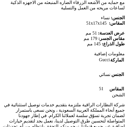
مع حمايه من الآشعه الزرقاء الضاره المنبعثه من الاجهزه الذكية
لساعات مريحه من العمل والتسلية
الجنس:
نساء
المقاس:
51x17x145
عرض العدسة:
51 مم
مقاس الجسر:
179 مم
طول الذراع:
145 مم
معلومات إضافية
Gucci
الماركة
الجنس
نسائي
51
المقاس
الشحن
شركة النظارات الراقية ملتزمة بتقديم خدمات توصيل استثنائية في
جميع أنحاء المملكة العربية السعودية ، ونحن نسعى باستمرار
لضمان تجربة تسوّق سلسة لعملائنا الكرام. في إطار جهودنا
المتواصلة لتحسين طرق التوصيل لدينا، نعمل بجد لتقديم خيارات
إضافية عبر جميع قنواتنا. نرجو منكم التحقق بانتظام من أي تحديثات