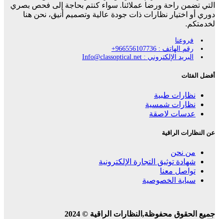
التي تضمن راحة ورضا عملائنا. سواء كنتم بحاجة إلى فحص بصري
دوري أو اختيار نظارات ذات جودة عالية وتصميم أنيق، نحن هنا
لخدمتكم.
فروعنا
رقم الهاتف : 966556107736+
البريد الإلكتروني : Info@classoptical.net
أفضل الفئات
نظارات طبية
نظارات شمسية
عدسات لاصقة
عن النظارات الراقية
من نحن
شهادة توثيق التجارة الإلكترونية
تواصل معنا
سياية الخصوصية
جميع الحقوق محفوظة,النظارات الراقية © 2024