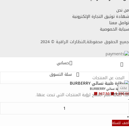
من نحن
شهادة توثيق التجارة الإلكترونية
تواصل معنا
سياية الخصوصية
جميع الحقوق محفوظة,النظارات الراقية © 2024
حسابي
سلة التسوق
بحث
نظارة طبية نسائي BURBERRY
⃁
967.50
⃁
1,290.00
ابدأ كتابة أسم المنتج لرؤية المنتجات التي تبحث عنها.
-
+
أضف للسلة