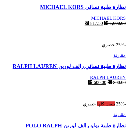
نظارة طبية نسائي MICHAEL KORS
MICHAEL KORS
⃁
817.50
⃁
1,090.00
أحصل عليها
-25%
حصري
مقارنة
نظارة طبية نسائي رالف لورين RALPH LAUREN
RALPH LAUREN
⃁
600.00
⃁
800.00
أحصل عليها
-25%
بيعت كلها
حصري
مقارنة
نظارة طبية بولو رالف لورين POLO RALPH