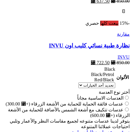
⃁
637.50
⃁
850.00
أحصل عليها
-15%
بيعت كلها
حصري
مقارنة
نظارة طبية نسائي كليب اون INVU
INVU
⃁
722.50
⃁
850.00
Black
Black/Petrol
الألوان
Red/Black
أختر نوع العدسة
العدسات الاساسية مجاناً
عدسات فائقة الحماية للحماية من الأشعة الزرقاء
(+⃁ 300.00)
عدسات تتكيف مع أشعة الشمس بالأضافة للحماية من الأشعة
الزرقاء
(+⃁ 600.00)
يتوفر لدينا عدسات متنوعه لجميع مقاسات النظر والأعمار وتلبي
احتياجات عملائنا المتنوعه