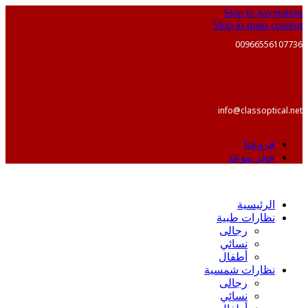
Skip to navigation
Skip to main content
00966556107736
info@classoptical.net
فروعنا
حجز موعد
الرئيسية
نظارات طبية
رجالى
نسائي
أطفال
نظارات شمسية
رجالى
نسائي