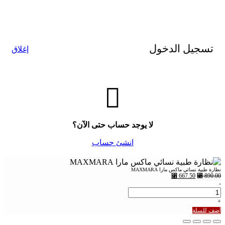
تسجيل الدخول
إغلاق
لا يوجد حساب حتى الآن؟
انشئ حساب
نظارة طبية نسائي ماكس مارا MAXMARA
⃁
667.50
⃁
890.00
-
+
أضف للسلة