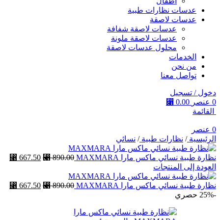
أطفال
عدسات نظارات طبية
عدسات لاصقة
عدسات لاصقة شفافة
عدسات لاصقة ملونة
محلول عدسات لاصقة
الخدمات
من نحن
تواصل معنا
دخول / تسجيل
0
عنصر
0.00
⃁
القائمة
0
عنصر
الرئيسية
/
نظارات طبية
/
نسائي
نظارة طبية نسائي ماكس مارا MAXMARA
890.00
⃁
667.50
⃁
العودة إلى المنتجات
نظارة طبية نسائي ماكس مارا MAXMARA
890.00
⃁
667.50
⃁
-25%
حصري