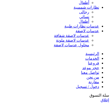
أطفال
نظارات شمسية
رجالى
نسائي
أطفال
عدسات نظارات طبية
عدسات لاصقة
عدسات لاصقة شفافة
عدسات لاصقة ملونة
محلول عدسات لاصقة
الرئيسية
الخدمات
فروعنا
حجز موعد
تواصل معنا
من نحن
مقارنة
دخول / تسجيل
سلة التسوق
إغلاق