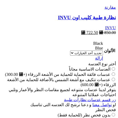
مقارنة
نظارة طبية كليب اون INVU
INVU
⃁
722.50
⃁
850.00
Black
Blue
الألوان
إزالة
أختر نوع العدسة
العدسات الاساسية مجاناً
عدسات فائقة الحماية للحماية من الأشعة الزرقاء
(+⃁ 300.00)
عدسات تتكيف مع أشعة الشمس بالأضافة للحماية من الأشعة
الزرقاء
(+⃁ 600.00)
يتوفر لدينا عدسات متنوعه لجميع مقاسات النظر والأعمار وتلبي
احتياجات عملائنا المتنوعه
زر قسم عدسات نظارات طبية
او
تواصل معنا
و دعنا نرشح لك العدسه التى تناسبك
فحص النظر
بدون فحص نظر (للحماية فقط)