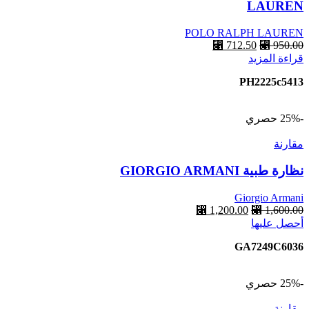
LAUREN
POLO RALPH LAUREN
⃁
712.50
⃁
950.00
قراءة المزيد
PH2225c5413
-25%
حصري
مقارنة
نظارة طبية GIORGIO ARMANI
Giorgio Armani
⃁
1,200.00
⃁
1,600.00
أحصل عليها
GA7249C6036
-25%
حصري
مقارنة