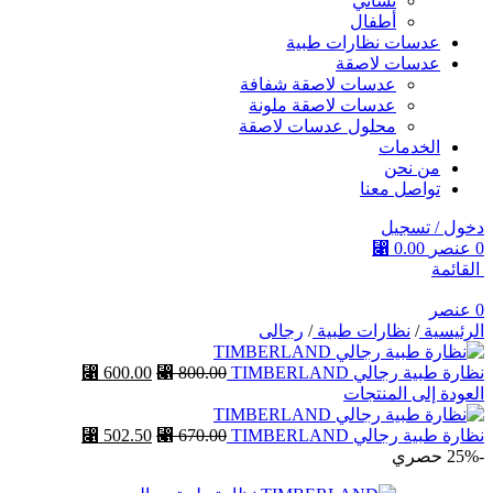
نسائي
أطفال
عدسات نظارات طبية
عدسات لاصقة
عدسات لاصقة شفافة
عدسات لاصقة ملونة
محلول عدسات لاصقة
الخدمات
من نحن
تواصل معنا
دخول / تسجيل
0
عنصر
0.00
⃁
القائمة
0
عنصر
الرئيسية
/
نظارات طبية
/
رجالى
نظارة طبية رجالي TIMBERLAND
800.00
⃁
600.00
⃁
العودة إلى المنتجات
نظارة طبية رجالي TIMBERLAND
670.00
⃁
502.50
⃁
-25%
حصري