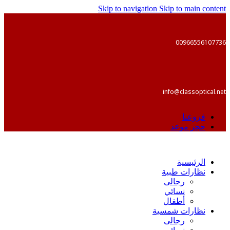
Skip to navigation
Skip to main content
00966556107736
info@classoptical.net
فروعنا
حجز موعد
الرئيسية
نظارات طبية
رجالى
نسائي
أطفال
نظارات شمسية
رجالى