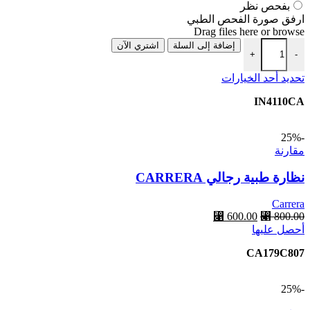
بفحص نظر
ارفق صورة الفحص الطبي
Drag files here or
browse
إضافة إلى السلة
اشتري الآن
+
-
تحديد أحد الخيارات
IN4110CA
-25%
مقارنة
نظارة طبية رجالي CARRERA
Carrera
⃁
600.00
⃁
800.00
أحصل عليها
CA179C807
-25%