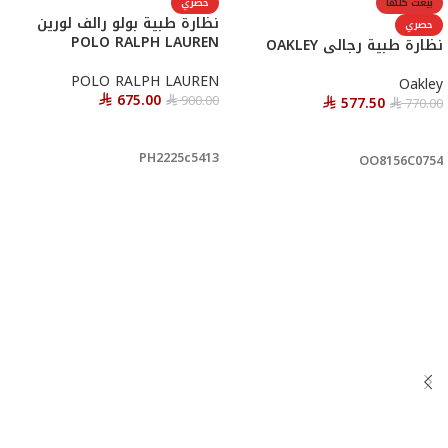
بيعت كلها
حصري
نظارة طبية بولو رالف لورين
حصري
POLO RALPH LAUREN
نظارة طبية رجالى OAKLEY
POLO RALPH LAUREN
Oakley
675.00
900.00
577.50
770.00
⃁
⃁
⃁
⃁
أحصل عليها
قراءة المزيد
PH2225c5413
OO8156C0754