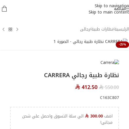
Skip to navigation
القائمة
Skip to main content
الرئيسية
/
نظارات طبية
/
رجالى
-25%
نظارة طبية رجالي CARRERA
412.50
550.00
⃁
⃁
C163C807
اضف
300.00
الي سلة التسوق واحصل علي شحن
⃁
مجانى!