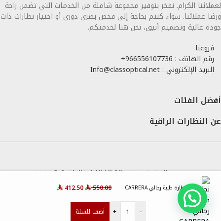
لعملائنا الكرام. نفخر بتوفير مجموعة شاملة من الخدمات التي تضمن راحة
ورضا عملائنا. سواء كنتم بحاجة إلى فحص بصري دوري أو اختيار نظارات ذات
جودة عالية وتصميم أنيق، نحن هنا لخدمتكم.
فروعنا
رقم الهاتف : 966556107736+
البريد الإلكتروني : Info@classoptical.net
أفضل الفئات
عن النظارات الراقية
جميع الحقوق محفوظة,النظارات الراقية © 2024
412.50
550.00
نظارة طبية رجالي CARRERA
⃁
⃁
+
-
أضف للسلة
سابي
سلة التسوق