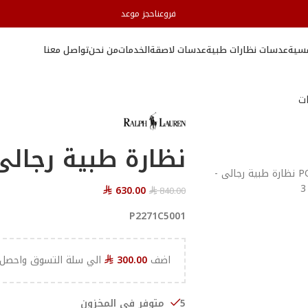
فروعنا
حجز موعد
سية
عدسات نظارات طبية
عدسات لاصقة
الخدمات
من نحن
تواصل معنا
ات
نظارة طبية رجالى OLO
630.00
840.00
⃁
⃁
P2271C5001
اضف
300.00
الي سلة التسوق واحصل 
⃁
5 متوفر في المخزون