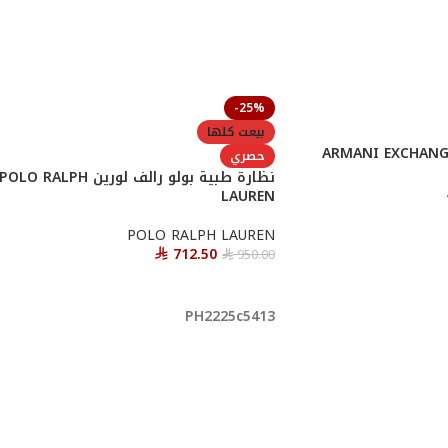
-25%
بيعت كلها
حصري
نظارة طبية بولو رالف لورين POLO RALPH
LAUREN
POLO RALPH LAUREN
712.50
950.00
⃁
⃁
قراءة المزيد
PH2225c5413