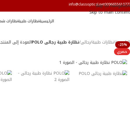
info@classoptical.net
009665561077
Skip to navigation
Skip to main content
الرئيسية
نظارات طبية
نظارات شم
الرئيسية
/
نظارات طبية
/
رجالى
/
نظارة طبية رجالى POLO
العودة إلى المنتج
-25%
حصري