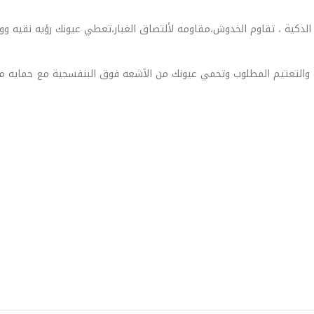
 الذكية ، تقاوم الخدوش،مقاومه لألتصاق الغبار،تعطي عيونك رؤيه نقيه وو
والتعتيم المطلوب وتحمي عيونك من الآشعه فوق البنفسجية مع حمايه من ال