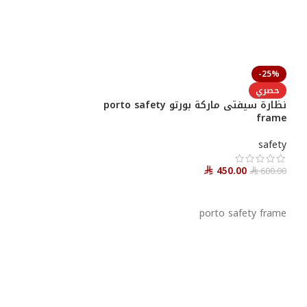
-25%
حصري
نظارة سيفتى ماركة بورتو porto safety
frame
safety
450.00
600.00
⃁
⃁
أحصل عليها
porto safety frame
-25%
حصري
نظارة طبية porsche