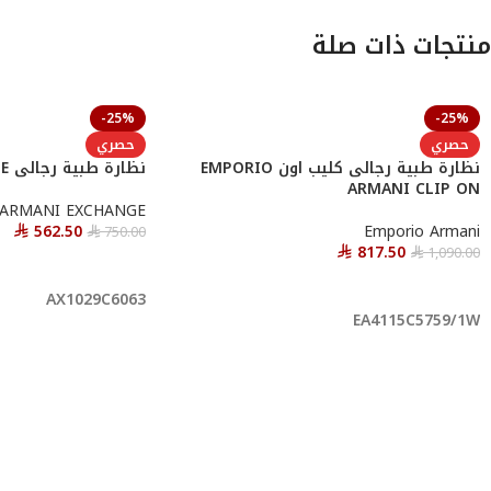
منتجات ذات صلة
-25%
-25%
حصري
حصري
نظارة طبية رجالى كليب اون EMPORIO
نظارة طبية رجالى ARMANI EXCHANGE
ARMANI CLIP ON
ARMANI EXCHANGE
562.50
Emporio Armani
750.00
⃁
⃁
817.50
1,090.00
⃁
⃁
أحصل عليها
أحصل عليها
AX1029C6063
EA4115C5759/1W