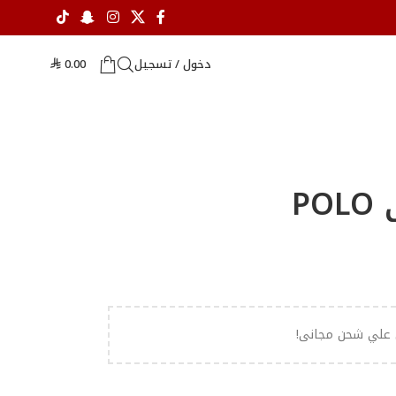
دخول / تسجيل
0.00
⃁
P
علي شحن مجانى!