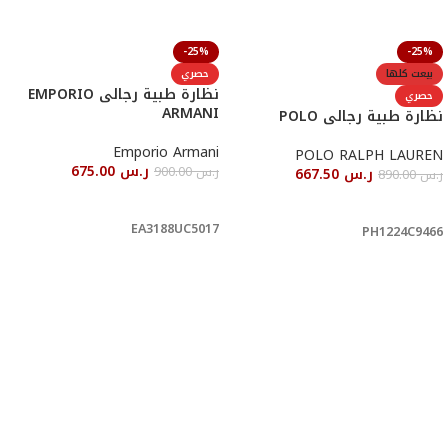
-25%
-25%
بيعت كلها
حصري
نظارة طبية رجالى EMPORIO
حصري
ARMANI
نظارة طبية رجالى POLO
Emporio Armani
POLO RALPH LAUREN
ر.س
675.00
ر.س
900.00
ر.س
667.50
ر.س
890.00
أحصل عليها
قراءة المزيد
EA3188UC5017
PH1224C9466