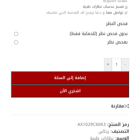
عملائنا المتنوعه
زر قسم عدسات نظارات طبية
او
تواصل معنا
و دعنا نرشح لك العدسه التى تناسبك
فحص النظر
بدون فحص نظر (للحماية فقط)
بفحص نظر
+
-
إضافة إلى السلة
اشتري الآن
مقارنة
رمز المنتج:
AX1029C6063
التصنيف:
رجالى
الوسم:
نظارات طبية