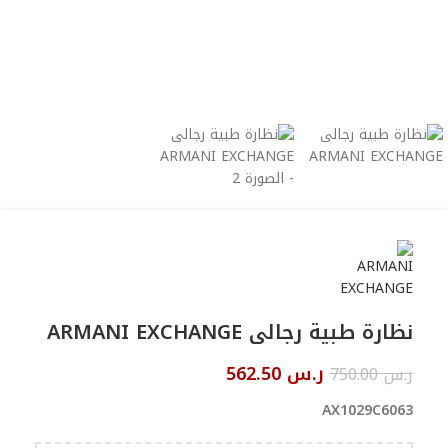
نظارة طبية رجالى ARMANI EXCHANGE
ر.س
562.50
ر.س
750.00
AX1029C6063