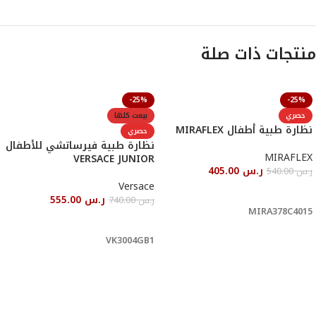
منتجات ذات صلة
-25%
-25%
حصري
بيعت كلها
نظارة طبية أطفال MIRAFLEX
حصري
نظارة طبية فيرساتشي للأطفال
MIRAFLEX
VERSACE JUNIOR
ر.س
405.00
ر.س
540.00
Versace
أحصل عليها
ر.س
555.00
ر.س
740.00
MIRA378C4015
قراءة المزيد
VK3004GB1