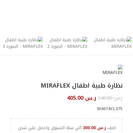
نظارة طبية اطفال MIRAFLEX
ر.س
405.00
ر.س
540.00
M4014CL375
اضف
ر.س
300.00
الي سلة التسوق واحصل علي شحن