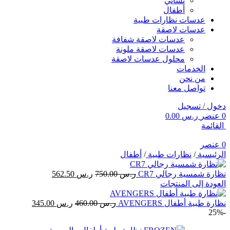
نسائي
أطفال
عدسات نظارات طبية
عدسات لاصقة
عدسات لاصقة شفافة
عدسات لاصقة ملونة
محلول عدسات لاصقة
الخدمات
من نحن
تواصل معنا
دخول / تسجيل
0
عنصر
ر.س
0.00
القائمة
0
عنصر
الرئيسية
/
نظارات طبية
/
أطفال
نظارة شمسية رجالي CR7
ر.س
750.00
ر.س
562.50
العودة إلى المنتجات
نظارة طبية أطفال AVENGERS
ر.س
460.00
ر.س
345.00
-25%