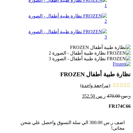
نظارة طبية أطفال FROZEN
(مراجعة واحدة)
ر.س
470.00
ر.س
352.50
FR174C66
اضف
ر.س
300.00
الي سلة التسوق واحصل علي شحن
مجانى!