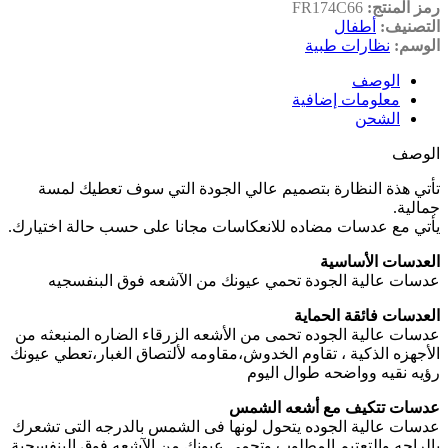
رمز المنتج:
FR174C66
التصنيف:
أطفال
الوسم:
نظارات طبية
الوصف
معلومات إضافية
الشحن
الوصف
تأتي هذة النظارة بتصميم عالي الجودة التي سوف تعطيك لمسة
جمالية.
يأتي مع عدسات مضاده للانعكاسات مجانا على حسب حالة اختيارك.
العدسات الأساسية
عدسات عالية الجودة تحمي عيونك من الآشعه فوق البنفسجيه
العدسات فائقة الحماية
عدسات عالية الجوده تحمى من الأشعه الزرقاء الضاره المنبعثه من
الأجهزه الذكية ، تقاوم الخدوش،مقاومه لألتصاق الغبار،تعطي عيونك
رؤيه نقيه وواضحه طوال اليوم
عدسات تتكيف مع أشعه الشمس
عدسات عالية الجوده يتحول لونها فى الشمس بالدرجه التى تشعرك
بالراحه والتعتيم المطلوب وتحمي عيونك من الآشعه فوق البنفسجية