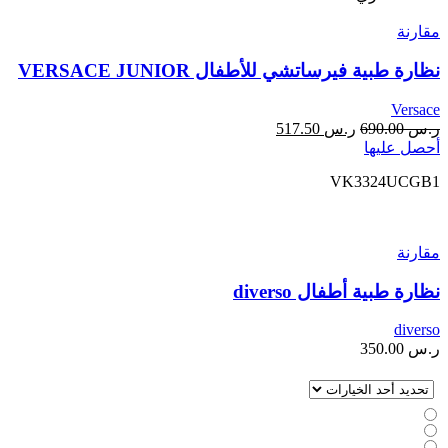
مقارنة
نظارة طبية فيرساتشي للأطفال VERSACE JUNIOR
Versace
ر.س
690.00
ر.س
517.50
أحصل عليها
VK3324UCGB1
مقارنة
نظارة طبية أطفال diverso
diverso
ر.س
350.00