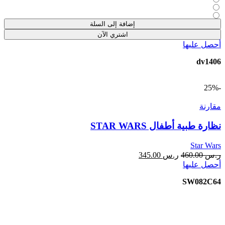
إضافة إلى السلة
اشتري الآن
أحصل عليها
dv1406
-25%
مقارنة
نظارة طبية أطفال STAR WARS
Star Wars
ر.س
460.00
ر.س
345.00
أحصل عليها
SW082C64