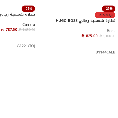
-25%
-25%
نظارة شمسية رجالي ARRERA
بيعت كلها
نظارة شمسية رجالي HUGO BOSS
Carrera
787.50
1,050.00
Boss
⃁
⃁
825.00
1,100.00
⃁
⃁
إضافة إلى السلة
قراءة المزيد
CA221ClOJ
B1144C6LB