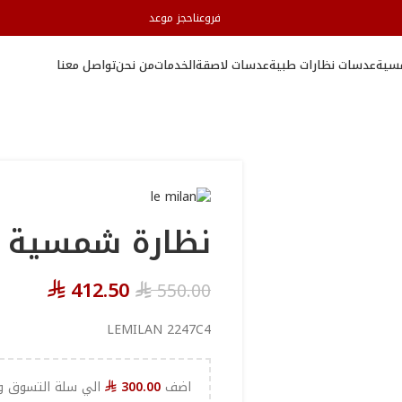
فروعنا
حجز موعد
سية
عدسات نظارات طبية
عدسات لاصقة
الخدمات
من نحن
تواصل معنا
نظارة شمسية LEMILAN
412.50
550.00
⃁
⃁
LEMILAN 2247C4
اضف
300.00
الي سلة التسوق و
⃁