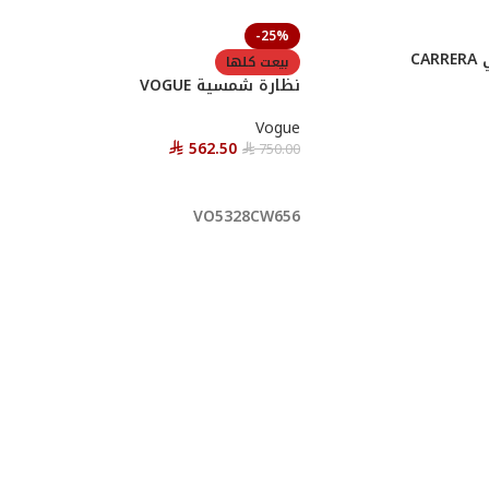
-25%
C
بيعت كلها
نظارة شمسية VOGUE
Vogue
562.50
750.00
⃁
⃁
قراءة المزيد
VO5328CW656