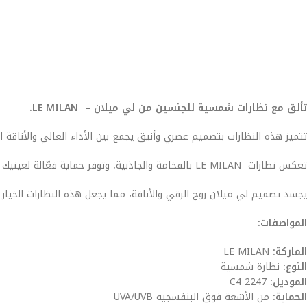
تألق مع نظارات شمسية للجنسين من لي ميلان – LE MILAN.
تتميز هذه النظارات بتصميم عصري وأنيق يجمع بين الأداء العالي والأناقة ال
تعكس نظارات LE MILAN بالفخامة والجاذبية، وتوفر حماية فعّالة لعينيك من الأشعة الشمسية الضارةUV BLOCK .
يجسد تصميم لي ميلان روح الرقي والأناقة، مما يجعل هذه النظارات الخيار ا
المواصفات:
الماركة:
LE MILAN
النوع:
نظارة شمسية
الموديل:
2247 C4
الحماية:
من الأشعة فوق البنفسجية UVA/UVB