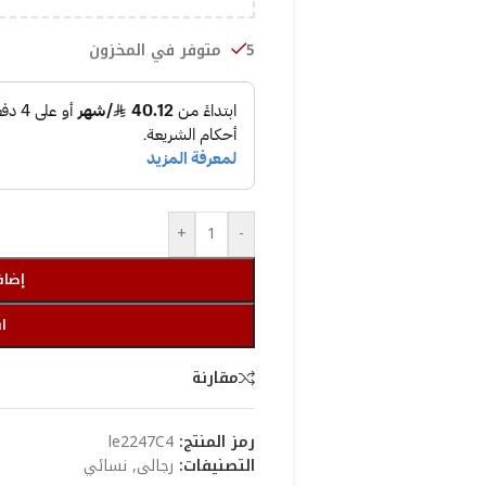
5 متوفر في المخزون
+
-
إضاف
ا
مقارنة
رمز المنتج:
le2247C4
التصنيفات:
رجالى
,
نسائي