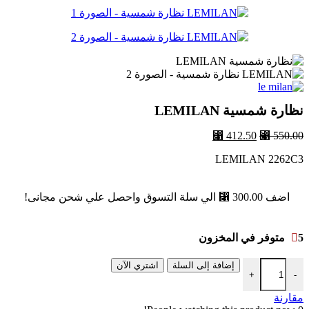
هو:
هو:
⃁ 412.50.
⃁ 550.00.
نظارة شمسية LEMILAN
550.00
⃁
السعر
412.50
⃁
السعر
الأصلي
الحالي
LEMILAN 2262C3
هو:
هو:
⃁ 412.50.
⃁ 550.00.
اضف
300.00
⃁
الي سلة التسوق واحصل علي شحن مجانى!
5 متوفر في المخزون
كمية نظارة شمسية LEMILAN
إضافة إلى السلة
اشتري الآن
+
-
مقارنة