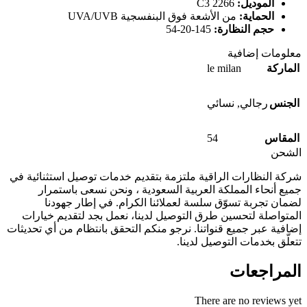
الموديل:
2266 C3
الحماية:
من الأشعة فوق البنفسجية UVA/UVB
حجم النظارة:
145-20-54
معلومات إضافية
le milan
الماركة
الجنس
رجالي
,
نسائي
54
المقاس
الشحن
شركة النظارات الراقية ملتزمة بتقديم خدمات توصيل استثنائية في
جميع أنحاء المملكة العربية السعودية ، ونحن نسعى باستمرار
لضمان تجربة تسوّق سلسة لعملائنا الكرام. في إطار جهودنا
المتواصلة لتحسين طرق التوصيل لدينا، نعمل بجد لتقديم خيارات
إضافية عبر جميع قنواتنا. نرجو منكم التحقق بانتظام من أي تحديثات
تتعلّق بخدمات التوصيل لدينا.
المراجعات
There are no reviews yet