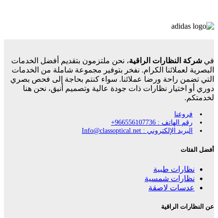
في
شركة النظارات الراقية
، نحن ملتزمون بتقديم أفضل الخدمات
البصرية لعملائنا الكرام. نفخر بتوفير مجموعة شاملة من الخدمات
التي تضمن راحة ورضا عملائنا. سواء كنتم بحاجة إلى فحص بصري
دوري أو اختيار نظارات ذات جودة عالية وتصميم أنيق، نحن هنا
لخدمتكم.
فروعنا
رقم الهاتف : 966556107736+
البريد الإلكتروني : Info@classoptical.net
أفضل الفئات
نظارات طبية
نظارات شمسية
عدسات لاصقة
عن النظارات الراقية