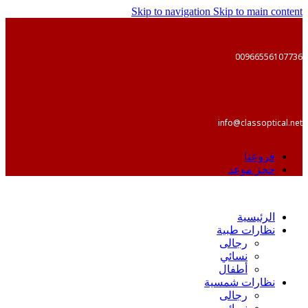
Skip to navigation
Skip to main content
00966556107736
info@classoptical.net
فروعنا
حجز موعد
الرئيسية
نظارات طبية
رجالى
نسائي
أطفال
نظارات شمسية
رجالى