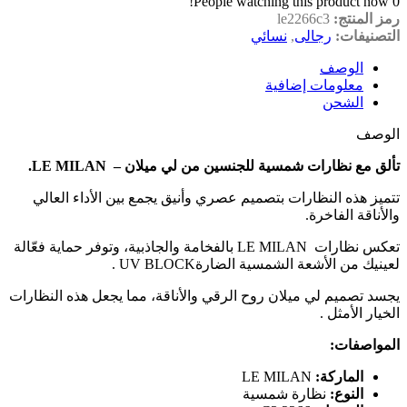
People watching this product now!
0
رمز المنتج:
le2266c3
التصنيفات:
رجالى
,
نسائي
الوصف
معلومات إضافية
الشحن
الوصف
تألق مع نظارات شمسية للجنسين من لي ميلان – LE MILAN.
تتميز هذه النظارات بتصميم عصري وأنيق يجمع بين الأداء العالي
والأناقة الفاخرة.
تعكس نظارات LE MILAN بالفخامة والجاذبية، وتوفر حماية فعّالة
لعينيك من الأشعة الشمسية الضارةUV BLOCK .
يجسد تصميم لي ميلان روح الرقي والأناقة، مما يجعل هذه النظارات
الخيار الأمثل .
المواصفات:
الماركة:
LE MILAN
النوع:
نظارة شمسية