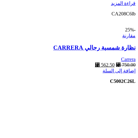
قراءة المزيد
الأصلي
الحالي
هو:
هو:
CA208C6lb
⃁ 862.50.
⃁ 1,150.00.
-25%
مقارنة
نظارة شمسية رجالي CARRERA
Carrera
750.00
⃁
السعر
562.50
⃁
السعر
إضافة إلى السلة
الأصلي
الحالي
هو:
هو:
C5002C26L
⃁ 562.50.
⃁ 750.00.