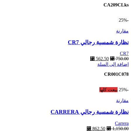
هو:
هو:
CA209CLks
⃁ 862.50.
⃁ 1,150.00.
-25%
مقارنة
نظارة شمسية رجالي CR7
CR7
750.00
⃁
السعر
562.50
⃁
السعر
إضافة إلى السلة
الأصلي
الحالي
هو:
هو:
CR001C078
⃁ 562.50.
⃁ 750.00.
-25%
بيعت كلها
مقارنة
نظارة شمسية رجالي CARRERA
Carrera
1,150.00
⃁
السعر
862.50
⃁
السعر