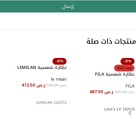
إرسال
منتجات ذات صلة
-25%
-25%
نظارة شمسية LEMILAN
بيعت كلها
نظارة شمسية FILA
le milan
ر.س
412.50
ر.س
550.00
FILA
ر.س
487.50
ر.س
650.00
إضافة إلى السلة
قراءة المزيد
LEMILAN 2247C3
Levi's LV 1021/S