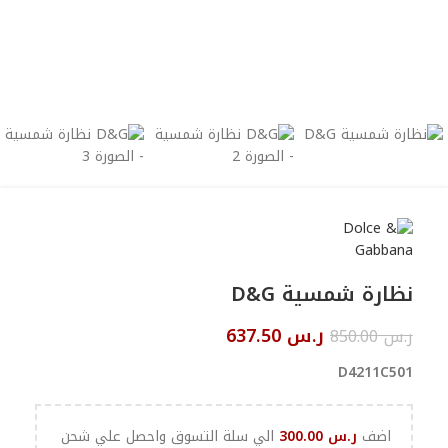
نظارة شمسية D&G
ر.س
637.50
ر.س
850.00
D4211C501
اضف
ر.س
300.00
الي سلة التسوق واحصل علي شحن