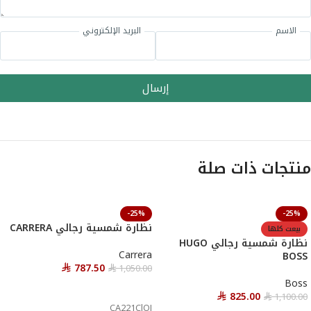
الاسم
البريد الإلكتروني
إرسال
منتجات ذات صلة
-25%
-25%
نظارة شمسية رجالي CARRERA
بيعت كلها
نظارة شمسية رجالي HUGO
Carrera
BOSS
787.50
1,050.00
⃁
⃁
Boss
إضافة إلى السلة
825.00
1,100.00
⃁
⃁
CA221ClOJ