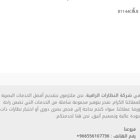
قراءة المزيد
B1144C6LB
في
شركة النظارات الراقية
، نحن ملتزمون بتقديم أفضل الخدمات البصرية
لعملائنا الكرام. نفخر بتوفير مجموعة شاملة من الخدمات التي تضمن راحة
ورضا عملائنا. سواء كنتم بحاجة إلى فحص بصري دوري أو اختيار نظارات ذات
جودة عالية وتصميم أنيق، نحن هنا لخدمتكم.
فروعنا
رقم الهاتف : 966556107736+