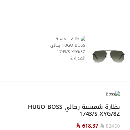
نظارة شمسية رجالي HUGO BOSS
1743/S XYG/8Z
618.37
824.50
⃁
⃁