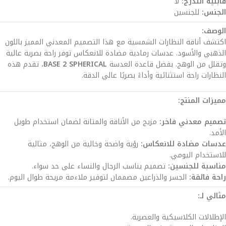
قابلية التدرج:
لا
الجنس:
للجنسين
الوصف:
اكتشف أناقة النظارات الشمسية مع هذا التصميم المعدني المميز باللون
الذهبي والأسود. عدسات رمادية مضادة للانعكاس توفر راحة بصرية عالية
وتقلل من الوهج. بفضل قاعدة العدسة
BASE 2 SPHERICAL
، تقدم هذه
النظارات راحة استثنائية وأداءً بصريًا عالي الدقة.
مميزات المنتج:
تصميم معدني فاخر:
مزيج من الأناقة والمتانة لضمان استخدام طويل
الأمد.
عدسات مضادة للانعكاس:
رؤية واضحة وخالية من الوهج، مثالية
للاستخدام اليومي.
مناسبة للجنسين:
تصميم يناسب الرجال والنساء على حد سواء.
راحة فائقة:
الجسر والذراعين مصممان لتوفير ملاءمة مريحة طوال اليوم.
مثالي لـ:
الإطلالات الكلاسيكية والعصرية.