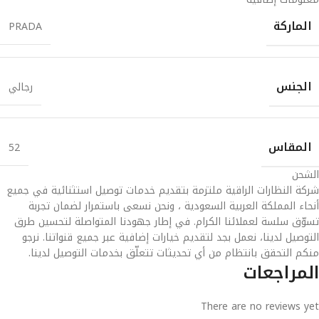
الماركة
PRADA
الجنس
رجالي
المقاس
52
الشحن
شركة النظارات الراقية ملتزمة بتقديم خدمات توصيل استثنائية في جميع
أنحاء المملكة العربية السعودية ، ونحن نسعى باستمرار لضمان تجربة
تسوّق سلسة لعملائنا الكرام. في إطار جهودنا المتواصلة لتحسين طرق
التوصيل لدينا، نعمل بجد لتقديم خيارات إضافية عبر جميع قنواتنا. نرجو
منكم التحقق بانتظام من أي تحديثات تتعلّق بخدمات التوصيل لدينا.
المراجعات
There are no reviews yet