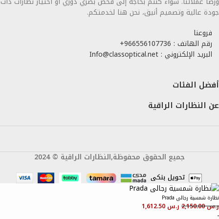
ورضا عملائنا. سواء كنتم بحاجة إلى فحص بصري دوري أو اختيار نظارات ذات
جودة عالية وتصميم أنيق، نحن هنا لخدمتكم.
فروعنا
رقم الهاتف : 966556107736+
البريد الإلكتروني : Info@classoptical.net
أفضل الفئات
عن النظارات الراقية
جميع الحقوق محفوظة,النظارات الراقية © 2024
نظارة شمسية رجالى Prada
ر.س
2,150.00
ر.س
1,612.50
-