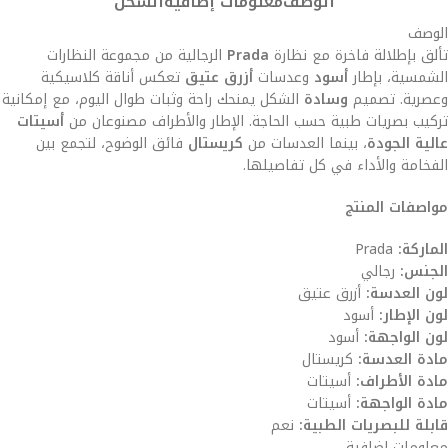
الوصف
معلومات إضافية
الشحن
الوصف
تألق بإطلالة فاخرة مع نظارة
Prada
الرجالية من مجموعة النظارات
الشمسية، بإطار
أسود
وعدسات
أزرق عتيق
تعكس أناقة كلاسيكية
وعصرية. تصميم
وسادة
الشكل يمنحك راحة وثبات طوال اليوم، مع إمكانية
تركيب بصريات طبية حسب الحاجة. الإطار والأطراف مصنوعان من
أسيتات
عالية الجودة
، بينما العدسات من
كريستال
فائق الوضوح، لتجمع بين
الفخامة والأداء في كل تفاصيلها.
مواصفات المنتج
الماركة:
Prada
الجنس:
رجالي
لون العدسة:
أزرق عتيق
لون الإطار:
أسود
لون الواجهة:
أسود
مادة العدسة:
كريستال
مادة الأطراف:
أسيتات
مادة الواجهة:
أسيتات
قابلة للبصريات الطبية:
نعم
معلومات إضافية