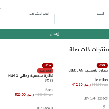
الاسم
البريد الإلكتروني
إرسال
منتجات ذات صلة
-25%
-25%
نظارة شمسية LEMILAN
بيعت كلها
نظارة شمسية رجالي HUGO
le milan
BOSS
ر.س
412.50
ر.س
550.00
Boss
إضافة إلى السلة
ر.س
825.00
ر.س
1,100.00
LEMILAN 2262C3
قراءة المزيد
B1144C6LB