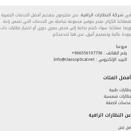
في
شركة النظارات الراقية
، نحن ملتزمون بتقديم أفضل الخدمات البصرية
لعملائنا الكرام. نفخر بتوفير مجموعة شاملة من الخدمات التي تضمن راحة
ورضا عملائنا. سواء كنتم بحاجة إلى فحص بصري دوري أو اختيار نظارات ذات
جودة عالية وتصميم أنيق، نحن هنا لخدمتكم.
فروعنا
رقم الهاتف : 966556107736+
البريد الإلكتروني : Info@classoptical.net
أفضل الفئات
نظارات طبية
نظارات شمسية
عدسات لاصقة
عن النظارات الراقية
من نحن