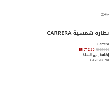
-25%
نظارة شمسية CARRERA
Carrera
⃁
712.50
⃁
950.00
إضافة إلى السلة
CA2028Crhl