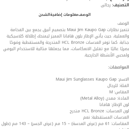
التصنيف:
رجالى
الوصف
معلومات إضافية
الشحن
الوصف
تتميز نظارات Maui Jim Kaupo Gap بتصميم أنيق يجمع بين الفخامة
والعملية، حيث يأتي الإطار بلون هافانا المميز ليمنحك إطلالة كلاسيكية
جذابة. كما توفر العدسات HCL Bronze المتدرجة والمستقطبة وضوحًا
بصريًا عاليًا مع تقليل الانعكاسات، مما يجعلها مثالية للاستخدام اليومي
ولمحبي الأنشطة الخارجية.
المواصفات:
الاسم: Maui Jim Sunglasses Kaupo Gap
الفئة: للرجال
المقاس: M
المادة: معدن (Metal Alloy)
لون الإطار: هافانا
لون العدسات: HCL Bronze متدرج
العدسات المستقطبة: نعم
المقاسات: 61 مم (عرض العدسة) – 15 مم (عرض الجسر) – 143 مم (طول