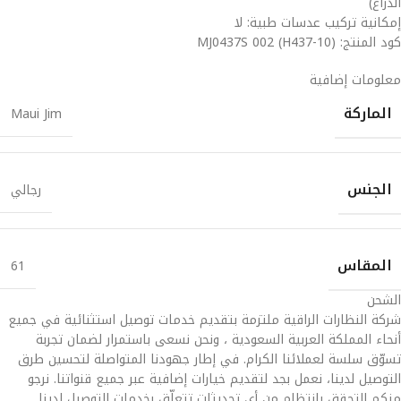
الذراع)
إمكانية تركيب عدسات طبية: لا
كود المنتج: MJ0437S 002 (H437-10)
معلومات إضافية
الماركة
Maui Jim
الجنس
رجالي
المقاس
61
الشحن
شركة النظارات الراقية ملتزمة بتقديم خدمات توصيل استثنائية في جميع
أنحاء المملكة العربية السعودية ، ونحن نسعى باستمرار لضمان تجربة
تسوّق سلسة لعملائنا الكرام. في إطار جهودنا المتواصلة لتحسين طرق
التوصيل لدينا، نعمل بجد لتقديم خيارات إضافية عبر جميع قنواتنا. نرجو
منكم التحقق بانتظام من أي تحديثات تتعلّق بخدمات التوصيل لدينا.