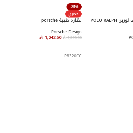
-25%
حصري
نظارة طبية بولو رالف لورين POLO RALPH
نظارة طبية porsche
Porsche Design
1,042.50
P
1,390.00
⃁
⃁
أحصل عليها
P8320CC