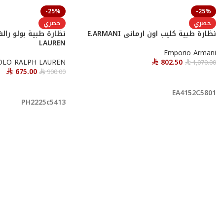
-25%
-25%
حصري
حصري
نظارة طبية كليب اون ارمانى E.ARMANI
LAUREN
Emporio Armani
OLO RALPH LAUREN
802.50
1,070.00
⃁
⃁
675.00
900.00
⃁
⃁
أحصل عليها
أحصل عليها
EA4152C5801
PH2225c5413