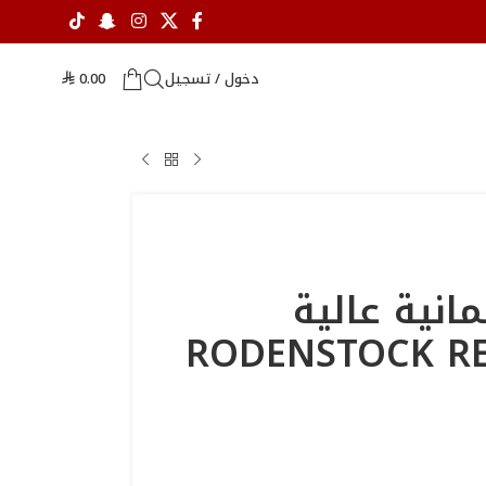
دخول / تسجيل
0.00
⃁
مانية عالية
RODENSTOCK READIN