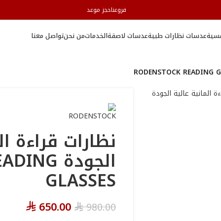
فروعنا
حجز موعد
سية
عدسات نظارات طبية
عدسات لاصقة
الخدمات
من نحن
تواصل معنا
نظارات قراءة ال
الجودة G
GLASSES
650.00
980.00
⃁
⃁