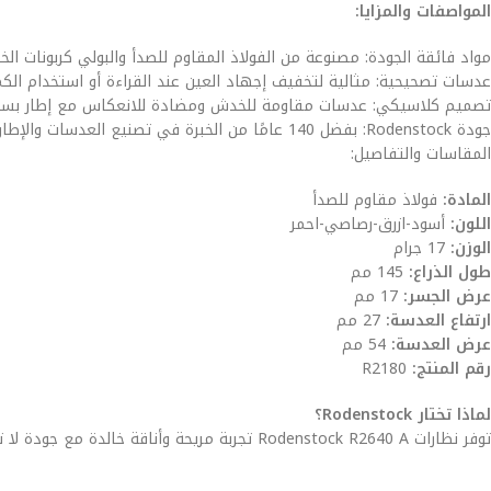
المواصفات والمزايا:
مواد فائقة الجودة: مصنوعة من الفولاذ المقاوم للصدأ والبولي كربونات ال
عدسات تصحيحية: مثالية لتخفيف إجهاد العين عند القراءة أو استخدام الكمبي
تصميم كلاسيكي: عدسات مقاومة للخدش ومضادة للانعكاس مع إطار بسيط ينا
جودة Rodenstock: بفضل 140 عامًا من الخبرة في تصنيع العدسات والإطارات، تجمع هذه النظارات بين التقاليد والابتكار لتقدم منتجاً موثوقاً وعالي الأداء.
المقاسات والتفاصيل:
المادة:
فولاذ مقاوم للصدأ
اللون:
أسود-ازرق-رصاصي-احمر
الوزن:
17 جرام
طول الذراع:
145 مم
عرض الجسر:
17 مم
ارتفاع العدسة:
27 مم
عرض العدسة:
54 مم
رقم المنتج:
R2180
لماذا تختار Rodenstock؟
توفر نظارات Rodenstock R2640 A تجربة مريحة وأناقة خالدة مع جودة لا تضاهى، مما يجعلها الخيار الأمثل لمن يبحث عن نظارات قراءة موثوقة وأنيقة.