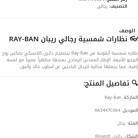
التصنيف:
رجالى
الوصف
👓 نظارات شمسية رجالي ريبان RAY-BAN
نظارة شمسية أيقونية من Ray-Ban بتصميم دائري كلاسيكي يعكس روح
الريترو الأنيقة. الإطار المعدني الرمادي يمنحها مظهراً عصرياً مع لمسة
راقية، مما يجعلها مثالية للرجال الباحثين عن أسلوب خالد وأنيق.
🔍
تفاصيل المنتج:
الماركة
: Ray-Ban
الموديل
: RA3447C004
الفئة
: رجال
الشكل
: دائري (Round)