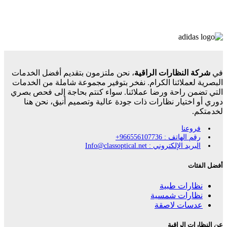
في
شركة النظارات الراقية
، نحن ملتزمون بتقديم أفضل الخدمات
البصرية لعملائنا الكرام. نفخر بتوفير مجموعة شاملة من الخدمات
التي تضمن راحة ورضا عملائنا. سواء كنتم بحاجة إلى فحص بصري
دوري أو اختيار نظارات ذات جودة عالية وتصميم أنيق، نحن هنا
لخدمتكم.
فروعنا
رقم الهاتف : 966556107736+
البريد الإلكتروني : Info@classoptical.net
أفضل الفئات
نظارات طبية
نظارات شمسية
عدسات لاصقة
عن النظارات الراقية