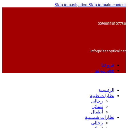
Skip to navigation
Skip to main content
00966556107736
info@classoptical.net
فروعنا
حجز موعد
الرئيسية
نظارات طبية
رجالى
نسائي
أطفال
نظارات شمسية
رجالى