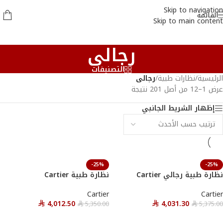
Skip to navigation
القائمة
Skip to main content
رجالى
التصنيفات
الرئيسية
/
نظارات طبية
/
رجالى
عرض 1–12 من أصل 201 نتيجة
إظهار الشريط الجانبي
-25%
-25%
نظارة طبية رجالي Cartier
نظارة طبية Cartier
Cartier
Cartier
4,012.50
4,031.30
5,350.00
5,375.00
⃁
⃁
⃁
⃁
أحصل عليها
أحصل عليها