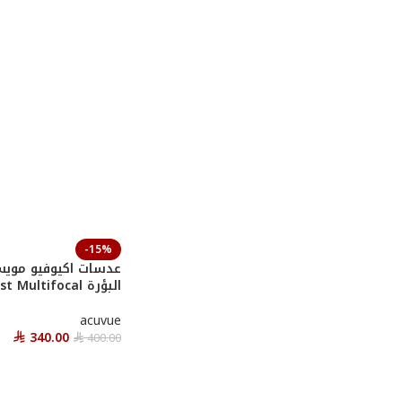
-15%
عدسات اكيوفيو مويس
البؤرة Acuvue Moist Multifocal
acuvue
340.00
400.00
⃁
⃁
أحصل عليها