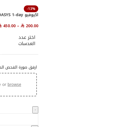
-13%
اكيوفيو OASYS 1-day
450.00
–
200.00
⃁
⃁
اختر عدد
العدسات
ارفق صورة الفحص ال
e or
browse
-