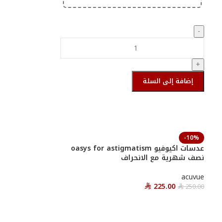
-
+
إضافة إلى السلة
أحصل عليها
-10%
عدسات اكيوفيو oasys for astigmatism
نصف شهرية مع الانحراف
acuvue
225.00
250.00
⃁
⃁
أحصل عليها