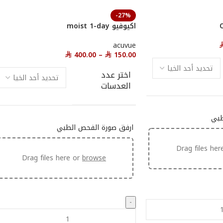
-27%
اكيوفيو moist 1-day
acuvue
400.00
–
150.00
⃁
⃁
اختر عدد
العدسات
طبي
ارفق صورة الفحص الطبي
Drag files her
Drag files here or
browse
-