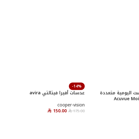
-14%
ت اليومية متعددة
عدسات أفيرا فيتالتي avira
cooper-vision
150.00
175.00
⃁
⃁
أحصل عليها