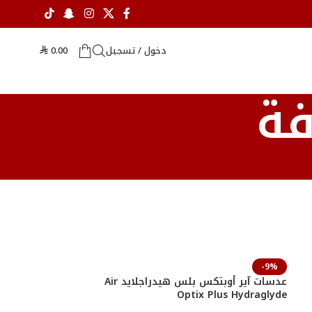
دخول / تسجيل
0.00
⃁
فة
-9%
عدسات آير أوبتكس بلس هيدراجلايد Air
Optix Plus Hydraglyde