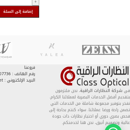
+
إضافة إلى السلة
أحصل عليها
فروعنا
رقم الهاتف : 966556107736+
البريد الإلكتروني : Info@classoptical.net
في
شركة النظارات الراقية
، نحن ملتزمون
بتقديم أفضل الخدمات البصرية لعملائنا الكرام.
نفخر بتوفير مجموعة شاملة من الخدمات التي
تضمن راحة ورضا عملائنا. سواء كنتم بحاجة إلى
فحص بصري دوري أو اختيار نظارات ذات جودة
عالية وتصميم أنيق، نحن هنا لخدمتكم.