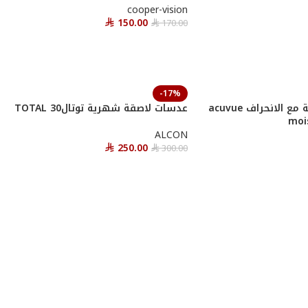
cooper-vision
150.00
170.00
⃁
⃁
أحصل عليها
-17%
عدسات اكيوفيو يومية مع الانحراف acuvue
عدسات لاصقة شهرية توتال30 TOTAL
moi
ALCON
250.00
300.00
⃁
⃁
أحصل عليها