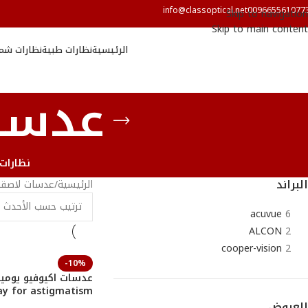
info@classoptical.net
009665561077
Skip to navigation
Skip to main content
الرئيسية
نظارات طبية
نظارات شم
عدسا
نظارات
البراند
الرئيسية
/
عدسات لاصقة
acuvue
6
ALCON
2
cooper-vision
2
-10%
ay for astigmatism
العروض