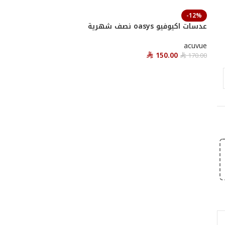
-12%
عدسات اكيوفيو oasys نصف شهرية
acuvue
150.00
170.00
⃁
⃁
أحصل عليها