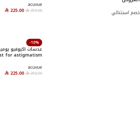
acuvue
225.00
250.00
⃁
خصم استثنائي
⃁
أحصل عليها
-10%
st for astigmatism
acuvue
225.00
250.00
⃁
⃁
أحصل عليها