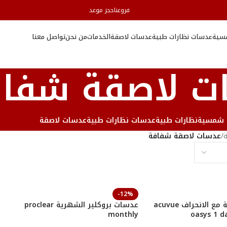
فروعنا
حجز موعد
سية
عدسات نظارات طبية
عدسات لاصقة
الخدمات
من نحن
تواصل معنا
ت لاصقة شفا
 شمسية
نظارات طبية
عدسات نظارات طبية
عدسات لاصقة
/
عدسات لاصقة شفافة
-12%
عدسات اكيوفيو يومية مع الانحراف acuvue
عدسات بروكلير الشهرية proclear
monthly
oasys 1 d