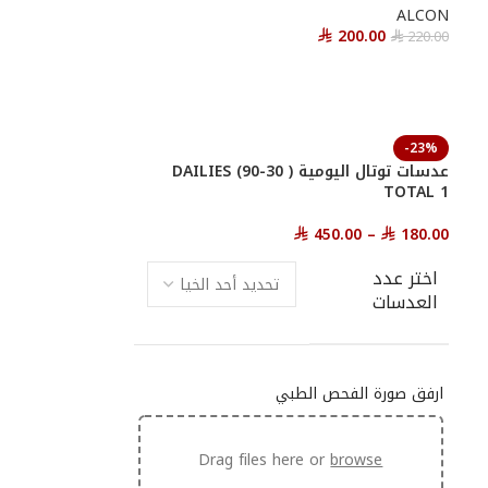
ALCON
200.00
220.00
⃁
⃁
أحصل عليها
-23%
عدسات توتال اليومية ( 30-90) DAILIES
TOTAL 1
450.00
–
180.00
⃁
⃁
اختر عدد
العدسات
ارفق صورة الفحص الطبي
Drag files here or
browse